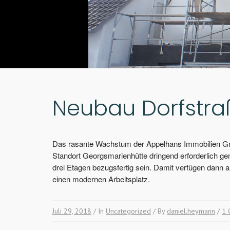
Neubau Dorfstra
Das rasante Wachstum der Appelhans Immobilien Gm
Standort Georgsmarienhütte dringend erforderlich 
drei Etagen bezugsfertig sein. Damit verfügen dann a
einen modernen Arbeitsplatz.
Juli 29, 2018
/ In
Uncategorized
/ By
daniel.heymann
/
1 