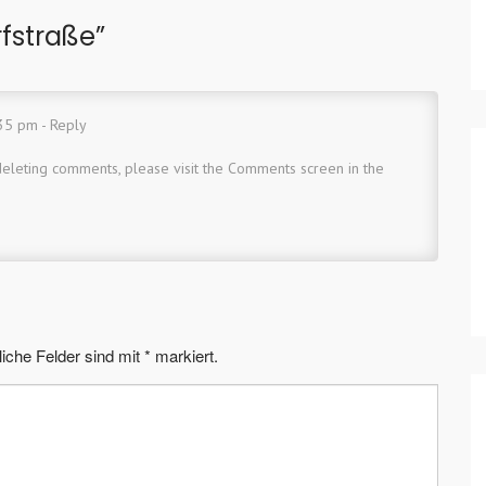
fstraße
”
:35 pm -
Reply
 deleting comments, please visit the Comments screen in the
liche Felder sind mit
*
markiert.