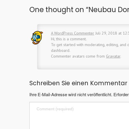
One thought on “
Neubau Dor
A WordPress Commenter
Juli 29, 2018 at 12
Hi, this is a comment.
To get started with moderating, editing, and
dashboard.
Commenter avatars come from
Gravatar
.
Schreiben Sie einen Kommentar
Ihre E-Mail-Adresse wird nicht veröffentlicht.
Erforder